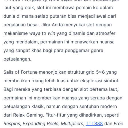
laut yang epik, slot ini membawa pemain ke dalam
dunia di mana setiap putaran bisa menjadi awal dari
perjalanan besar. Jika Anda menyukai slot dengan
mekanisme
ways to win
yang dinamis dan atmosfer
yang mendalam, permainan ini menawarkan nuansa
yang sangat khas bagi para penggemar genre
petualangan.
Sails of Fortune menonjolkan struktur grid 5×6 yang
memberikan ruang lebih luas untuk eksplorasi simbol.
Bagi mereka yang terbiasa dengan slot bertema laut,
permainan ini memberikan nuansa yang serupa dengan
petualangan klasik, namun dengan sentuhan modern
dari Relax Gaming. Fitur-fitur yang dihadirkan, seperti
Respins
,
Expanding Reels
,
Multipliers
,
TTT888
dan
Free