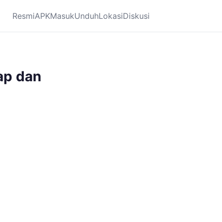
Resmi
APK
Masuk
Unduh
Lokasi
Diskusi
ap dan