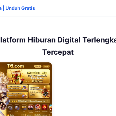
 | Unduh Gratis
Platform Hiburan Digital Terlengk
Tercepat