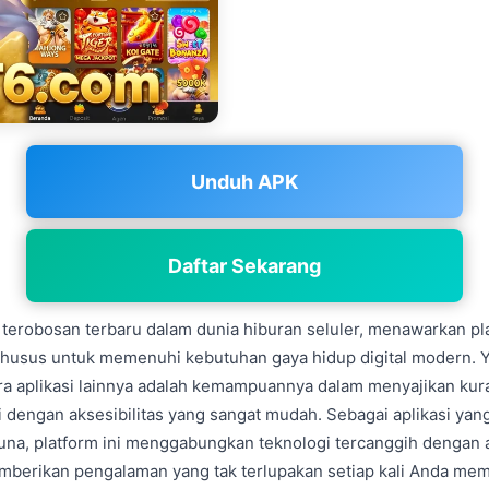
Unduh APK
Daftar Sekarang
 terobosan terbaru dalam dunia hiburan seluler, menawarkan pla
khusus untuk memenuhi kebutuhan gaya hidup digital modern.
ra aplikasi lainnya adalah kemampuannya dalam menyajikan kur
gi dengan aksesibilitas yang sangat mudah. Sebagai aplikasi ya
na, platform ini menggabungkan teknologi tercanggih dengan
emberikan pengalaman yang tak terlupakan setiap kali Anda me